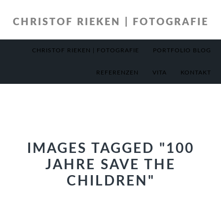
Zur
Zum
Hauptnavigation
Inhalt
CHRISTOF RIEKEN | FOTOGRAFIE
springen
springen
CHRISTOF RIEKEN | FOTOGRAFIE
PORTFOLIO BLOG
REFERENZEN
VITA
KONTAKT
IMAGES TAGGED "100
JAHRE SAVE THE
CHILDREN"