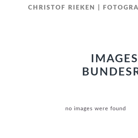
Zur
Zum
CHRISTOF RIEKEN | FOTOGRA
Hauptnavigation
Inhalt
springen
springen
IMAGES
BUNDESR
no images were found