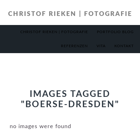
Zur
Zum
Hauptnavigation
Inhalt
CHRISTOF RIEKEN | FOTOGRAFIE
springen
springen
CHRISTOF RIEKEN | FOTOGRAFIE
PORTFOLIO BLOG
REFERENZEN
VITA
KONTAKT
IMAGES TAGGED
"BOERSE-DRESDEN"
no images were found