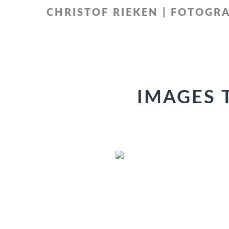
Zur
Zum
CHRISTOF RIEKEN | FOTOGRA
Hauptnavigation
Inhalt
springen
springen
IMAGES 