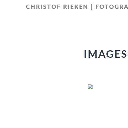
Zur
Zum
CHRISTOF RIEKEN | FOTOGRA
Hauptnavigation
Inhalt
springen
springen
IMAGES