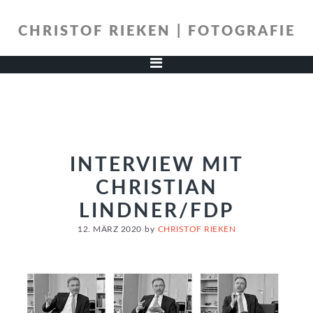
Zur
Zum
Hauptnavigation
Inhalt
CHRISTOF RIEKEN | FOTOGRAFIE
springen
springen
INTERVIEW MIT
CHRISTIAN
LINDNER/FDP
12. MÄRZ 2020
by
CHRISTOF RIEKEN