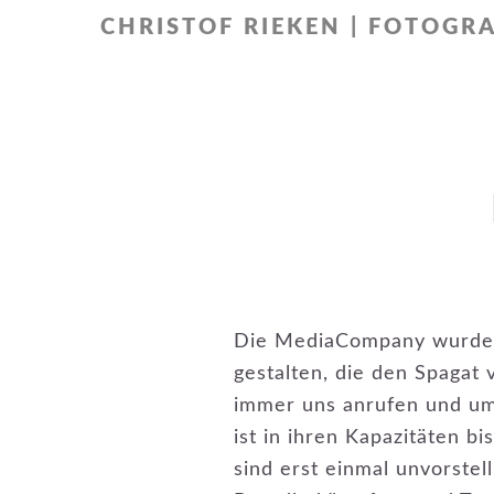
Zur
Zum
CHRISTOF RIEKEN | FOTOGRA
Hauptnavigation
Inhalt
springen
springen
Die MediaCompany wurde b
gestalten, die den Spagat 
immer uns anrufen und um 
ist in ihren Kapazitäten b
sind erst einmal unvorstel